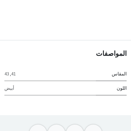
المواصفات
المقاس
41
,
43
اللون
أبيض