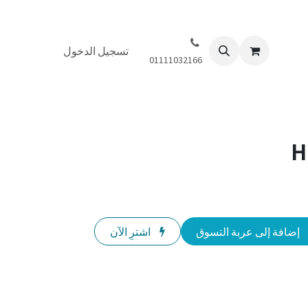
تسجيل الدخول
01111032166
H
إضافة إلى عربة التسوق
اشترِ الآن